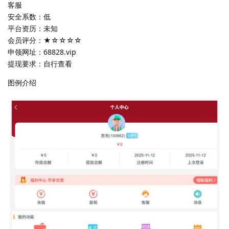
客服
安全系数：低
平台资历：未知
会员评分：★☆☆☆☆
申领网址：68828.vip
提现要求：自行查看
图例介绍