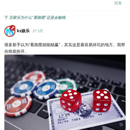
回复
于
百家乐为什么“看路图”还是会输钱
ks娱乐
27 3月
很多新手以为“看路图就能稳赢”，其实这是最容易掉坑的地方。我帮
你彻底拆开。