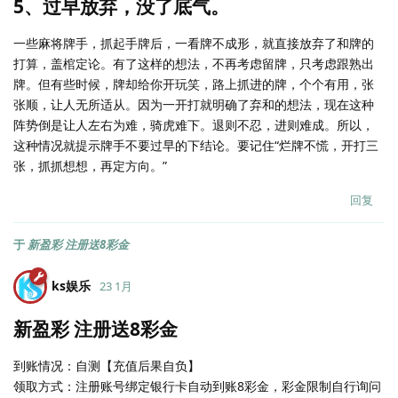
5、过早放弃，没了底气。
一些麻将牌手，抓起手牌后，一看牌不成形，就直接放弃了和牌的
打算，盖棺定论。有了这样的想法，不再考虑留牌，只考虑跟熟出
牌。但有些时候，牌却给你开玩笑，路上抓进的牌，个个有用，张
张顺，让人无所适从。因为一开打就明确了弃和的想法，现在这种
阵势倒是让人左右为难，骑虎难下。退则不忍，进则难成。所以，
这种情况就提示牌手不要过早的下结论。要记住“烂牌不慌，开打三
张，抓抓想想，再定方向。”
回复
于
新盈彩 注册送8彩金
ks娱乐
23 1月
新盈彩 注册送8彩金
到账情况：自测【充值后果自负】
领取方式：注册账号绑定银行卡自动到账8彩金，彩金限制自行询问