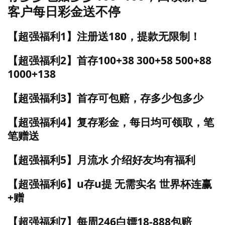
客户每日彩金送不停
【超强福利1】注册送180，提款无限制！
【超强福利2】首存100+38 300+58 500+88
1000+138
【超强福利3】首存可包赔，存多少包多少
【超强福利4】复存彩金，每日均可领取，笔
笔赠送
【超强福利5】月流水 介绍好友均有福利
【超强福利6】u存u提 无需实名 世界杯连赢
+赠
【超强福利7】每周246白嫖18-888包赔