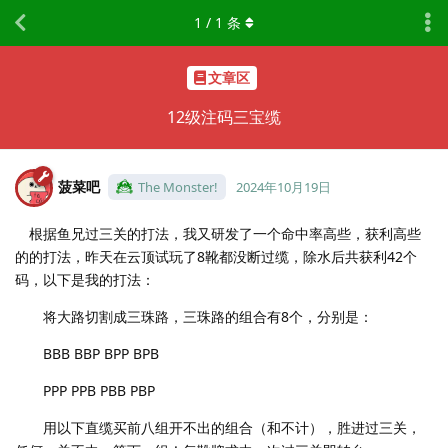
1
/
1
条
文章区
12级注码三宝缆
菠菜吧
The Monster!
2024年10月19日
根据鱼兄过三关的打法，我又研发了一个命中率高些，获利高些
的的打法，昨天在云顶试玩了8靴都没断过缆，除水后共获利42个
码，以下是我的打法：
将大路切割成三珠路，三珠路的组合有8个，分别是：
BBB BBP BPP BPB
PPP PPB PBB PBP
用以下直缆买前八组开不出的组合（和不计），胜进过三关，