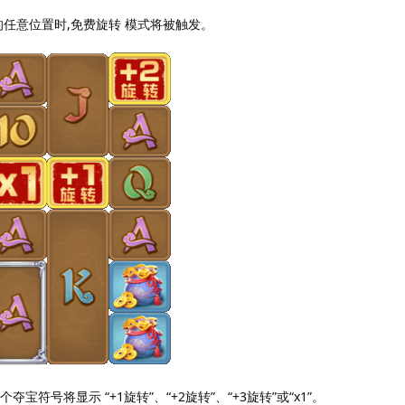
任意位置时,免费旋转 模式将被触发。
符号将显示 “+1旋转”、“+2旋转”、“+3旋转”或“x1”。