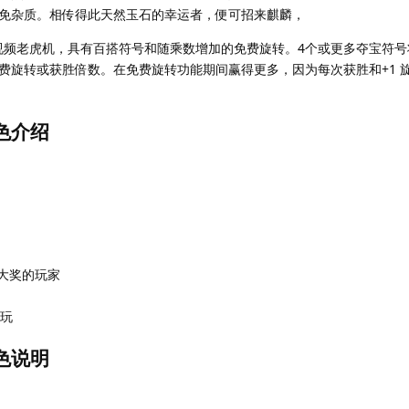
免杂质。相传得此天然玉石的幸运者，便可招来麒麟，
行视频老虎机，具有百搭符号和随乘数增加的免费旋转。4个或更多夺宝符
费旋转或获胜倍数。在免费旋转功能期间赢得更多，因为每次获胜和+1 
色介绍
大奖的玩家
以玩
色说明