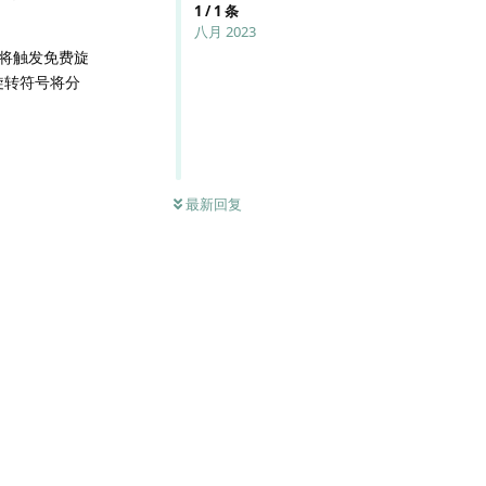
1
/
1
条
八月 2023
号将触发免费旋
旋转符号将分
最新回复