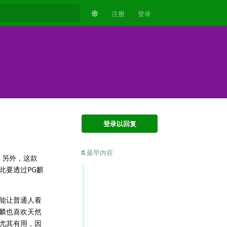
注册
登录
登录以回复
最早内容
。另外，这款
此要透过PG麒
能让普通人看
麟也喜欢天然
尤其有用，因