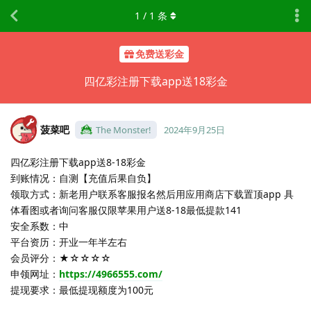
1
/
1
条
免费送彩金
四亿彩注册下载app送18彩金
菠菜吧
The Monster!
2024年9月25日
四亿彩注册下载app送8-18彩金
到账情况：自测【充值后果自负】
领取方式：新老用户联系客服报名然后用应用商店下载置顶app 具
体看图或者询问客服仅限苹果用户送8-18最低提款141
安全系数：中
平台资历：开业一年半左右
会员评分：★☆☆☆☆
申领网址：
https://4966555.com/
提现要求：最低提现额度为100元