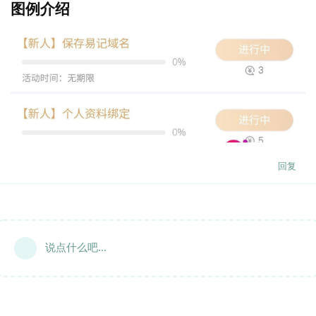
图例介绍
回复
说点什么吧...