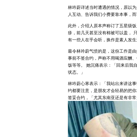
林吟蔚详述当时遭遇的情况，原以为
人互动、告诉我们小费要靠本事，而
此外，介绍人原本声称订了五星级饭
疹，前几天甚至没有棉被可以盖， 
有一些人在乎会听，换作是素人发生
最令林吟蔚气愤的是，这份工作是由
事前不签合约，声称不用喝酒应酬、
饭等等。 她沉痛表示：「回来后我
状态。」
林吟蔚心寒表示：「我站出来讲这事
约都要注意，是朋友才会轻易的把你
签妥合约，「尤其东南亚还是有非常