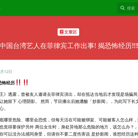
8
文章区
中国台湾艺人在菲律宾工作出事! 揭恐怖经历‼️‼
4月12日
恐怖经历
王》透露，曾被友人邀请去菲律宾演出，却在抵达当地后才发现是场骗局
让她留下 心理阴影。 然而，节目播出后她遭酸「炒新闻」，为此写下长
心。
底哪里危险、哪里会恐慌，但每天活在可能被绑架、可能被客人怎么样，
也觉得要保护另外 两位女生时，身处异地那么危险的地方，该怎么办？
你可以没办法感同身受，但请你不要二度伤害说 是炒新闻，谁想经历这