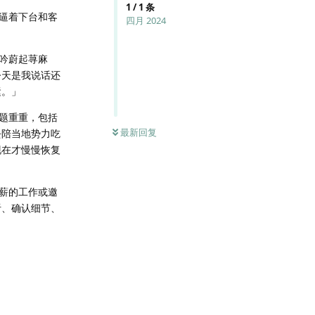
1
/
1
条
逼着下台和客
四月 2024
吟蔚起荨麻
今天是我说话还
运。」
题重重，包括
最新回复
去陪当地势力吃
现在才慢慢恢复
薪的工作或邀
听、确认细节、