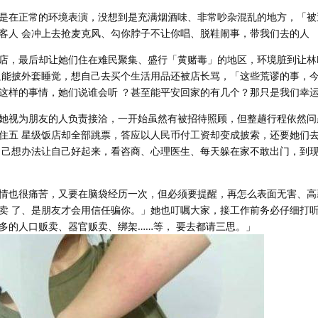
是在正常的环境表演，没想到是充满烟酒味、非常吵杂混乱的地方，「被
客人 会冲上去抢麦克风、勾你脖子不让你唱、脱鞋闹事，带我们去的人
店，最后却让她们住在难民聚集、盛行「黄赌毒」的地区，环境脏到让林
只能披外套睡觉，想自己去买个生活用品还被店长骂，「这些荒谬的事，
这样的事情，她们说谁会听 ？甚至能平安回家的有几个？那只是我们幸
她视为朋友的人负责接洽，一开始虽然有被招待照顾，但整趟行程依然问
住五 星级饭店却全部跳票，答应以人民币付工资却变成披索，还要她们
自己想办法让自己好起来，看咨商、心理医生、每天躲在家不敢出门，到
情也很痛苦，又要在脑袋经历一次，但必须要提醒，再怎么表面无害、高
卖 了、是朋友才会用信任骗你。」她也叮嘱大家，接工作前务必仔细打
多的人口贩卖、器官贩卖、绑架……等， 要去都请三思。」