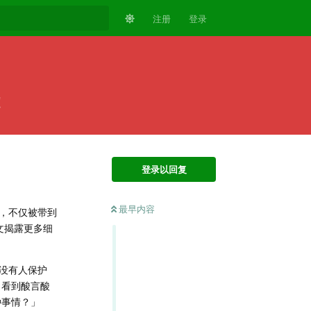
注册
登录
️
登录以回复
最早内容
，不仅被带到
文揭露更多细
没有人保护
」看到酸言酸
种事情？」