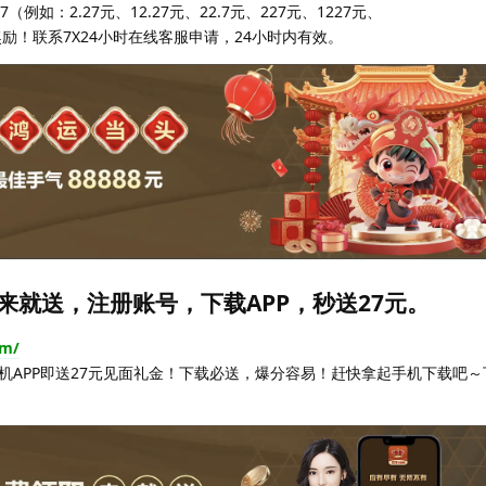
如：2.27元、12.27元、22.7元、227元、1227元、
奖励！联系7X24小时在线客服申请，24小时内有效。
 来就送，注册账号，下载APP，秒送27元。
om/
机APP即送27元见面礼金！下载必送，爆分容易！赶快拿起手机下载吧～