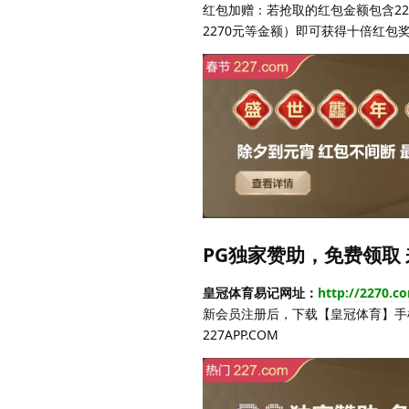
红包加赠：若抢取的红包金额包含227（例
2270元等金额）即可获得十倍红包
PG独家赞助，免费领取
皇冠体育易记网址：
http://2270.c
新会员注册后，下载【皇冠体育】手
227APP.COM