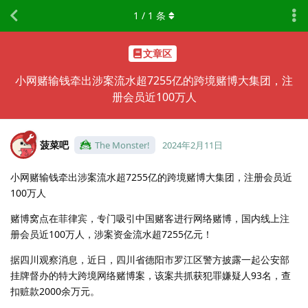
1
/
1
条
文章区
小网赌输钱牵出涉案流水超7255亿的跨境赌博大集团，注
册会员近100万人
菠菜吧
The Monster!
2024年2月11日
小网赌输钱牵出涉案流水超7255亿的跨境赌博大集团，注册会员近
100万人
赌博窝点在菲律宾，专门吸引中国赌客进行网络赌博，国内线上注
册会员近100万人，涉案资金流水超7255亿元！
据四川观察消息，近日，四川省德阳市罗江区警方披露一起公安部
挂牌督办的特大跨境网络赌博案，该案共抓获犯罪嫌疑人93名，查
扣赃款2000余万元。