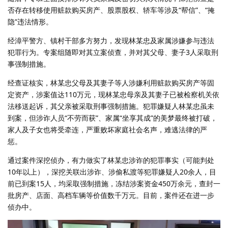
否存在转移使用赃款购买房产、股票股权、轿车等涉及“帮信”、“掩
隐”违法情形。
经漳平警方、镇村干部多方努力，发现林某忠及家属涉嫌参与违法
犯罪行为。专案组随即对其立案侦查，并对其父母、妻子3人采取刑
事强制措施。
经查证核实，林某忠父母及其妻子等人涉嫌利用赃款购买房产等固
定资产，涉案值达110万元，现林某忠母亲及其妻子已被检察机关依
法移送起诉，其父亲被采取刑事强制措施。犯罪嫌疑人林某忠虽未
到案，但涉诈人员“不劳而获”、家属“坐享其成”的美梦最终被打破，
家人及子女也将受牵连，严重败坏家庭社会名声，难逃法律的严
惩。
通过案件深挖侦办，有力做实了林某忠涉诈的犯罪事实（可能判处
10年以上），深挖关联出涉诈、涉偷私渡等犯罪嫌疑人20余人，目
前已到案15人，均采取强制措施，冻结涉案资金450万余元，查封一
批房产、店面、高档车辆等价值数千万元。目前，案件还在进一步
侦办中。