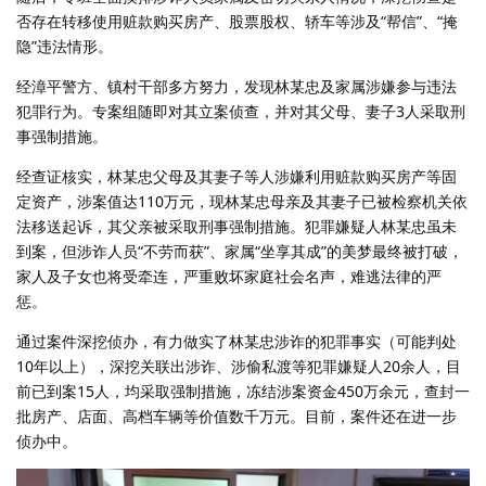
否存在转移使用赃款购买房产、股票股权、轿车等涉及“帮信”、“掩
隐”违法情形。
经漳平警方、镇村干部多方努力，发现林某忠及家属涉嫌参与违法
犯罪行为。专案组随即对其立案侦查，并对其父母、妻子3人采取刑
事强制措施。
经查证核实，林某忠父母及其妻子等人涉嫌利用赃款购买房产等固
定资产，涉案值达110万元，现林某忠母亲及其妻子已被检察机关依
法移送起诉，其父亲被采取刑事强制措施。犯罪嫌疑人林某忠虽未
到案，但涉诈人员“不劳而获”、家属“坐享其成”的美梦最终被打破，
家人及子女也将受牵连，严重败坏家庭社会名声，难逃法律的严
惩。
通过案件深挖侦办，有力做实了林某忠涉诈的犯罪事实（可能判处
10年以上），深挖关联出涉诈、涉偷私渡等犯罪嫌疑人20余人，目
前已到案15人，均采取强制措施，冻结涉案资金450万余元，查封一
批房产、店面、高档车辆等价值数千万元。目前，案件还在进一步
侦办中。