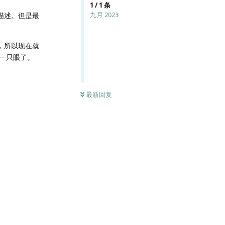
1
/
1
条
九月 2023
描述。但是最
，所以现在就
一只眼了。
最新回复