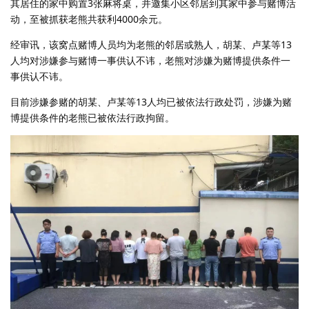
其居住的家中购置3张麻将桌，并邀集小区邻居到其家中参与赌博活
动，至被抓获老熊共获利4000余元。
经审讯，该窝点赌博人员均为老熊的邻居或熟人，胡某、卢某等13
人均对涉嫌参与赌博一事供认不讳，老熊对涉嫌为赌博提供条件一
事供认不讳。
目前涉嫌参赌的胡某、卢某等13人均已被依法行政处罚，涉嫌为赌
博提供条件的老熊已被依法行政拘留。