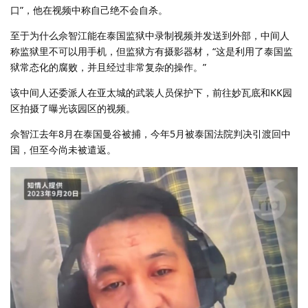
口”，他在视频中称自己绝不会自杀。
至于为什么佘智江能在泰国监狱中录制视频并发送到外部，中间人
称监狱里不可以用手机，但监狱方有摄影器材，“这是利用了泰国监
狱常态化的腐败，并且经过非常复杂的操作。”
该中间人还委派人在亚太城的武装人员保护下，前往妙瓦底和KK园
区拍摄了曝光该园区的视频。
佘智江去年8月在泰国曼谷被捕，今年5月被泰国法院判决引渡回中
国，但至今尚未被遣返。