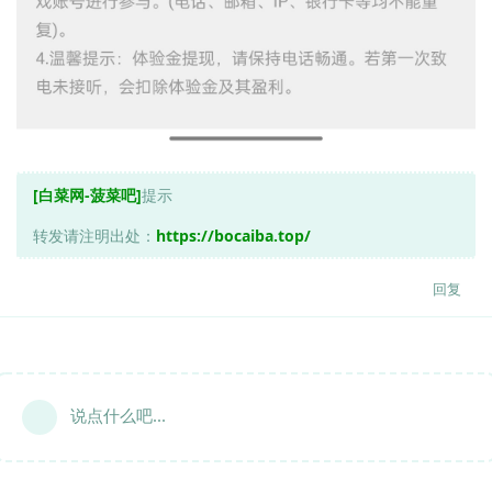
[白菜网-菠菜吧]
提示
转发请注明出处：
https://bocaiba.top/
回复
说点什么吧...