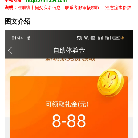
申领网址
：
https://lh1354.com
说明
：注册绑卡提交实名信息，联系客服审核领取[，注意流水倍数
图文介绍