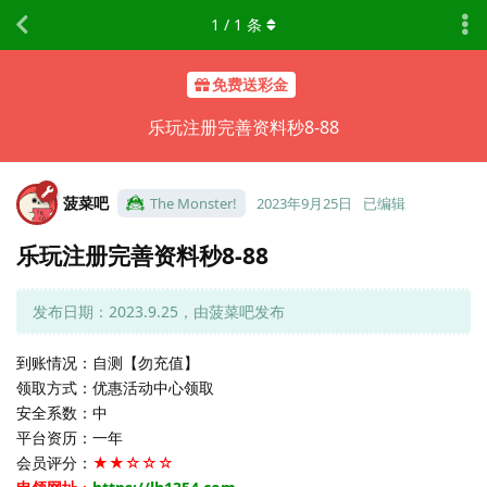
1
/
1
条
免费送彩金
乐玩注册完善资料秒8-88
菠菜吧
The Monster!
2023年9月25日
已编辑
乐玩注册完善资料秒8-88
发布日期：2023.9.25，由菠菜吧发布
到账情况：自测【勿充值】
领取方式：优惠活动中心领取
安全系数：中
平台资历：一年
会员评分：
★★☆☆☆