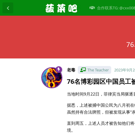
合作联系TG: @cxx00
7
老毒
The Teacher
2023年9月
76名博彩园区中国员工
当地时间9月22日，菲律宾当局驱逐
据悉，上述被捕中国公民为八月初在帕塞市(
虽然持有合法牌照，但被发现从事“杀
直到周五，上述人员才被告知他们将
境。