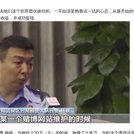
由他们这个犯罪团伙操控的。一开始汤某抱着试一试的心态，从最开始的
了收益，并成功提现。
警 杨轶：当她投入30万（元）的时候，她挣了十多万，当时这个诱惑还