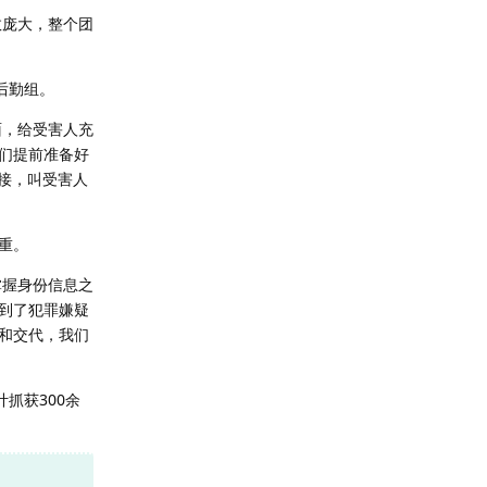
数庞大，整个团
后勤组。
面，给受害人充
们提前准备好
接，叫受害人
重。
掌握身份信息之
到了犯罪嫌疑
和交代，我们
抓获300余