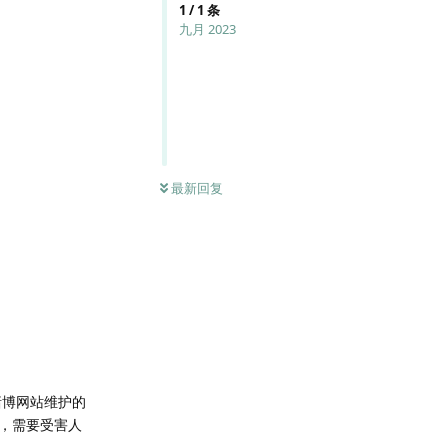
1
/
1
条
九月 2023
最新回复
赌博网站维护的
，需要受害人