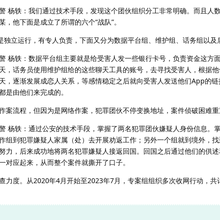
警 杨轶：我们通过技术手段，发现这个团伙组织分工非常明确。而且人
某，他下面是成立了所谓的六个“战队”。
都是独立运行，有专人负责，下面又分为数据平台组、维护组、话务组以及
警 杨轶：数据平台组主要就是给受害人发一些银行卡号，负责资金这方
天，话务员使用维护组给的这些聊天工具的账号，去寻找受害人，根据他
天，逐渐发展成恋人关系，等感情稳定之后就向受害人发送他们App的链
都是由他们来完成的。
作案流程，但因为是网络作案，犯罪团伙不停变换地址，案件侦破困难重
警 杨轶：通过公安的技术手段，掌握了两名犯罪团伙嫌疑人身份信息。
作组到犯罪嫌疑人家属（处）去开展劝返工作；另外一个组就到境外，找
努力，后来成功地将两名犯罪嫌疑人接返回国。回国之后通过他们的供述
一对应起来，从而整个案件就撕开了口子。
力度。从2020年4月开始至2023年7月，专案组组织多次收网行动，共计