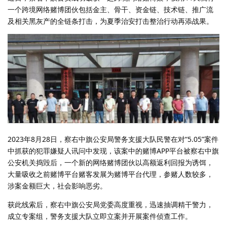
一个跨境网络赌博团伙包括金主、骨干、资金链、技术链、推广流
及相关黑灰产的全链条打击，为夏季治安打击整治行动再添战果。
2023年8月28日，察右中旗公安局警务支援大队民警在对“5.05”案件
中抓获的犯罪嫌疑人讯问中发现，该案中的赌博APP平台被察右中旗
公安机关捣毁后，一个新的网络赌博团伙以高额返利回报为诱饵，
大量吸收之前赌博平台赌客发展为赌博平台代理，参赌人数较多，
涉案金额巨大，社会影响恶劣。
获此线索后，察右中旗公安局党委高度重视，迅速抽调精干警力，
成立专案组，警务支援大队立即立案并开展案件侦查工作。