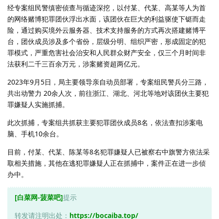
经专案组民警缜密侦查与循迹深挖，以付某、代某、高某等人为首
的网络赌博犯罪团伙浮出水面，该团伙在巨大的利益驱使下铤而走
险，通过购买境外云服务器、技术支持服务的方式再次搭建赌博平
台，团伙成员涉及多个省份，层级分明、组织严密，形成固定的犯
罪模式，严重危害社会治安和人民群众财产安全，仅三个月时间非
法获利二千三百余万元，涉案赌资超两亿元。
2023年9月5日，局主要领导亲自动员部署，专案组民警兵分三路，
共出动警力 20余人次，前往浙江、湖北、河北等地对该团伙主要犯
罪嫌疑人实施抓捕。
此次抓捕，专案组共抓获主要犯罪团伙成员8名，依法查扣涉案电
脑、手机10余台。
目前，付某、代某、陈某等8名犯罪嫌疑人已被察右中旗警方依法采
取相关措施，其他在逃犯罪嫌疑人正在抓捕中，案件正在进一步侦
办中。
[白菜网-菠菜吧]
提示
转发请注明出处：
https://bocaiba.top/