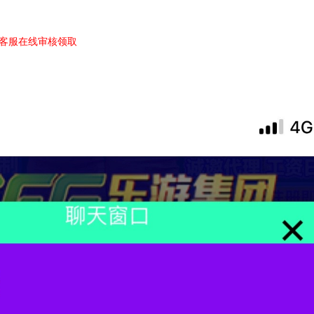
客服在线审核领取