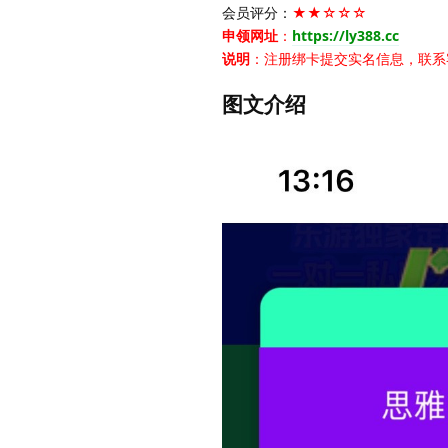
会员评分：
★★☆☆☆
申领网址
：
https://ly388.cc
说明
：注册绑卡提交实名信息，联系
图文介绍