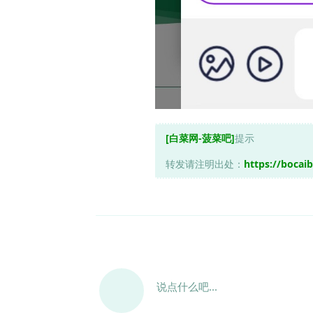
[白菜网-菠菜吧]
提示
转发请注明出处：
https://bocaib
说点什么吧...