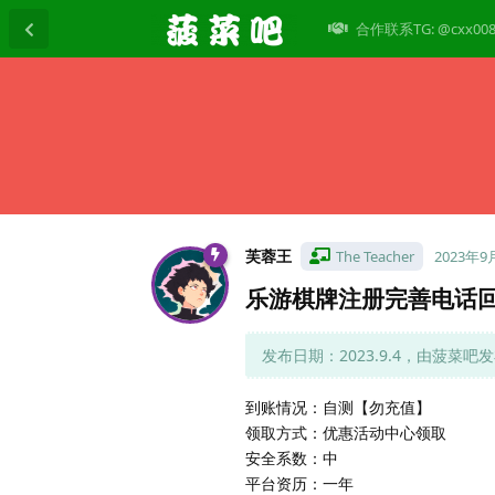
合作联系TG: @cxx00
芙蓉王
The Teacher
2023年9
乐游棋牌注册完善电话回
发布日期：2023.9.4，由菠菜吧
到账情况：自测【勿充值】
领取方式：优惠活动中心领取
安全系数：中
平台资历：一年