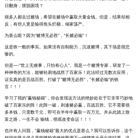
日翻身，摆脱困境？
很多人都去过赌场，希望在赌场中赢取大量金钱。但是，结果却相
反，有些人更是输得焦头烂额，倾家荡产。
为甚么呢？因为“赌博无必胜”，“长赌必输”！
这是铁一般的事实。如果没有自制能力，沉迷赌博，其下场是很悲
惨的。
但是—-“世上无难事，只怕有心人”。我是一个赌博专家，研发了一
种神奇的方法，能够轻易地战胜了百家乐！此法经过无数次应用，
证实真的是百战百胜。打破了“赌博无必胜”，“长赌必输”的铁
言！！！
学习了我的“赢钱秘籍”，你会发现这方法的绝妙处在于它非常巧妙地
破了百家乐的阵！此阵一破，则逢赌必赢，百战百胜。它不需要很
多本钱，只需数千元，即可在半年中赢取一百万元。并从此踏上致
富之路，一生不会 输钱，彻底改变命运！！！
也许有人问我，“赢钱秘籍”最大的优点是甚么？我可以告诉你，这个
秘籍的最大优点是能够较准确地预测下一铺牌将会开出的结果。这