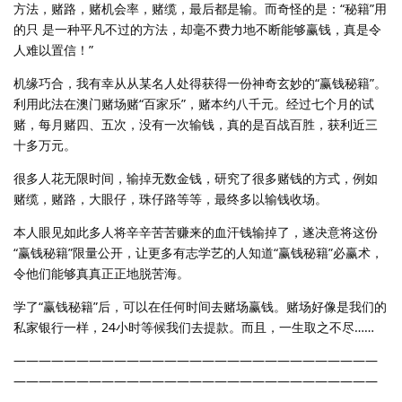
方法，赌路，赌机会率，赌缆，最后都是输。而奇怪的是：“秘籍”用
的只 是一种平凡不过的方法，却毫不费力地不断能够赢钱，真是令
人难以置信！”
机缘巧合，我有幸从从某名人处得获得一份神奇玄妙的“赢钱秘籍”。
利用此法在澳门赌场赌“百家乐”，赌本约八千元。经过七个月的试
赌，每月赌四、五次，没有一次输钱，真的是百战百胜，获利近三
十多万元。
很多人花无限时间，输掉无数金钱，研究了很多赌钱的方式，例如
赌缆，赌路，大眼仔，珠仔路等等，最终多以输钱收场。
本人眼见如此多人将辛辛苦苦赚来的血汗钱输掉了，遂决意将这份
“赢钱秘籍”限量公开，让更多有志学艺的人知道“赢钱秘籍”必赢术，
令他们能够真真正正地脱苦海。
学了“赢钱秘籍”后，可以在任何时间去赌场赢钱。赌场好像是我们的
私家银行一样，24小时等候我们去提款。而且，一生取之不尽……
—————————————————————————————
—————————————————————————————
——