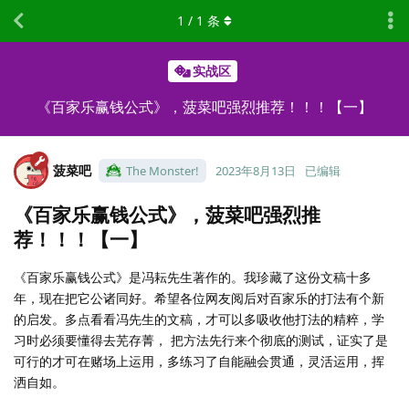
1
/
1
条
实战区
《百家乐赢钱公式》，菠菜吧强烈推荐！！！【一】
菠菜吧
The Monster!
2023年8月13日
已编辑
《百家乐赢钱公式》，菠菜吧强烈推
荐！！！【一】
《百家乐赢钱公式》是冯耘先生著作的。我珍藏了这份文稿十多
年，现在把它公诸同好。希望各位网友阅后对百家乐的打法有个新
的启发。多点看看冯先生的文稿，才可以多吸收他打法的精粹，学
习时必须要懂得去芜存菁， 把方法先行来个彻底的测试，证实了是
可行的才可在赌场上运用，多练习了自能融会贯通，灵活运用，挥
洒自如。