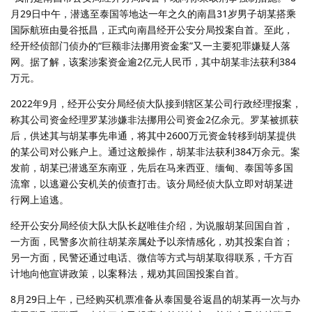
月29日中午，潜逃至泰国等地达一年之久的南昌31岁男子胡某搭乘
国际航班由曼谷抵昌，正式向南昌经开公安分局投案自首。至此，
经开经侦部门侦办的“巨额非法挪用资金案”又一主要犯罪嫌疑人落
网。据了解，该案涉案资金逾2亿元人民币，其中胡某非法获利384
万元。
2022年9月，经开公安分局经侦大队接到辖区某公司行政经理报案，
称其公司资金经理罗某涉嫌非法挪用公司资金2亿余元。罗某被抓获
后，供述其与胡某事先串通，将其中2600万元资金转移到胡某提供
的某公司对公账户上。通过这般操作，胡某非法获利384万余元。案
发前，胡某已潜逃至东南亚，先后在马来西亚、缅甸、泰国等多国
流窜，以逃避公安机关的侦查打击。该分局经侦大队立即对胡某进
行网上追逃。
经开公安分局经侦大队大队长赵唯佳介绍，为说服胡某回国自首，
一方面，民警多次前往胡某亲属处予以亲情感化，劝其投案自首；
另一方面，民警还通过电话、微信等方式与胡某取得联系，千方百
计地向他宣讲政策，以案释法，规劝其回国投案自首。
8月29日上午，已经购买机票准备从泰国曼谷返昌的胡某再一次与办