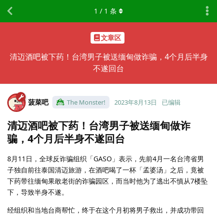
1
/
1
条
文章区
清迈酒吧被下药！台湾男子被送缅甸做诈骗，4个月后半身
不遂回台
菠菜吧
The Monster!
2023年8月13日
已编辑
清迈酒吧被下药！台湾男子被送缅甸做诈
骗，4个月后半身不遂回台
8月11日，全球反诈骗组织「GASO」表示，先前4月一名台湾省男
子独自前往泰国清迈旅游，在酒吧喝了一杯「孟婆汤」之后，竟被
下药带往缅甸果敢老街的诈骗园区，而当时他为了逃出不慎从7楼坠
下，导致半身不遂。
经组织和当地台商帮忙，终于在这个月初将男子救出，并成功带回