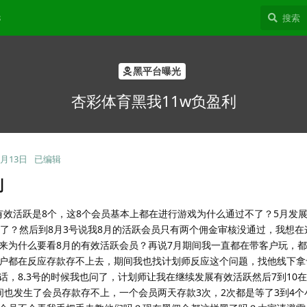
8
黑平台曝光
杏彩体育黑我11w负盈利
8月13日
已编辑
利
有效活跃是8个，这8个会员基本上都在进行游戏为什么通过不了？5月发展
了了？然后到8月3号说我8月的活跃会员只有两个佣金审核没通过，我想在
来为什么要看8月的有效活跃会员？再说7月期间我一直都在带客户玩，
新客户都在反应存款存不上去，期间我也找计划师反应这个问题，找他线下
话，8.3号的时候我也问了，计划师让我在继续发展有效活跃然后7到10
间也发生了会员存款存不上，一个会员两天存款3次，2次都是等了3到4个