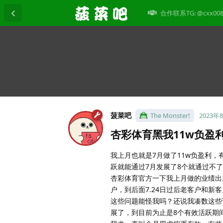
合作联系TG: @cxx00
菠菜吧
The Monster!
2023年
杏彩体育黑我11w负盈
我上月也就是7月做了11w负盈利，
跃就能通过7月发展了8个就通过不
杏彩体育官方一下我上月做的业绩出
户，到后面7.24日过后老客户和
这些问题能怪我吗？还说我凑数这些
展了，到目前为止是8个有效活跃期