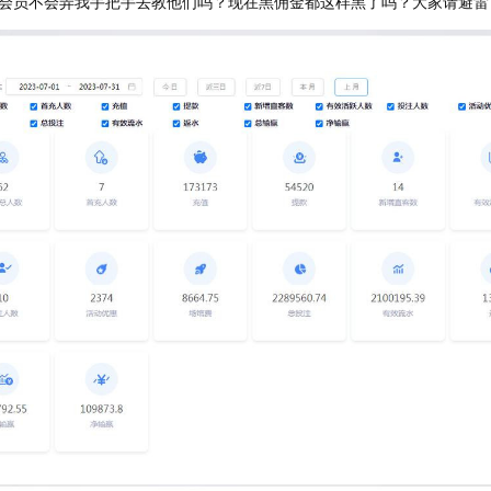
会员不会弄我手把手去教他们吗？现在黑佣金都这样黑了吗？大家请避雷