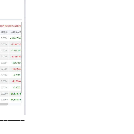
——————