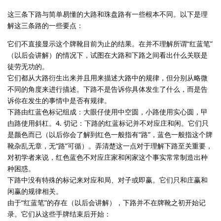
这三条下路与简单易懂的大路和珠盘路有一些根本不同。以下是理
解这三条路的一些要点：
它们不直接显示这个牌靴目前为止的结果。在并不理解所谓“红蓝笔”
（以后会讲解）的情况下，试图在大路和下路之间看出什么关联是
徒劳无功的。
它们都从大路衍生出来并且用来描述大路中的规律，但分别从略微
不同的角度来进行描述。下路不是告诉你具体发生了什么，而是告
诉你在发生的事情中是否有规律。
下路由红蓝色标记组成：大眼仔使用中空圆，小路使用实心圆，曱
甴路使用斜杠。4. 切记：下路的红蓝标记并不对应庄和闲。它们只
是颜色而已（以后你会了解到红色一般指有“路”，蓝色一般指这个牌
靴杂乱无章，无“路”可循）。弄清楚这一点对于理解下路至关重要，
对初学者来说，红色蓝色不对应庄家和闲家这个事实常常制造出种
种困惑。
下路中没有特殊的标记来对应和局、对子或即赢。它们只和庄赢和
闲赢的规律相关。
由于“红蓝笔”的存在（以后会讲解），下路并不在牌靴之初开始记
录。它们从这些手牌结束后开始：