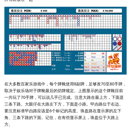
在大多数百家乐游戏中，每个牌靴使用8副牌，足够发70至80手牌，
取决于娱乐场对于牌靴最后的切牌规定。上图显示的这个牌靴目前
一共玩了70手牌，可以说几乎已完成。注意大路在最上方，下面是
三条下路。大眼仔在大路左下方，下面是小路。曱甴路位于右边。
要注意标准曱甴路应该是6个标记的高度。珠盘路在显示屏的左下
角、三条下路的下面。记住，在有些显示屏上，珠盘位于大路上
方。