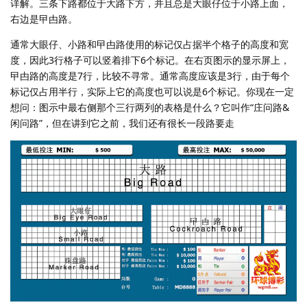
详解。三条下路都位于大路下方，并且总是大眼仔位于小路上面，
右边是曱甴路。
通常大眼仔、小路和曱甴路使用的标记仅占据半个格子的高度和宽
度，因此3行格子可以竖着排下6个标记。在右页图示的显示屏上，
曱甴路的高度是7行，比较不寻常。通常高度应该是3行，由于每个
标记仅占用半行，实际上它的高度也可以说是6个标记。你现在一定
想问：图示中最右侧那个三行两列的表格是什么？它叫作“庄问路&
闲问路”，但在讲到它之前，我们还有很长一段路要走