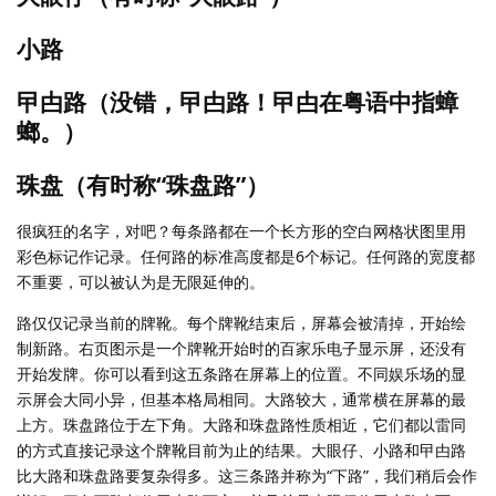
小路
曱甴路（没错，曱甴路！曱甴在粤语中指蟑
螂。）
珠盘（有时称“珠盘路”）
很疯狂的名字，对吧？每条路都在一个长方形的空白网格状图里用
彩色标记作记录。任何路的标准高度都是6个标记。任何路的宽度都
不重要，可以被认为是无限延伸的。
路仅仅记录当前的牌靴。每个牌靴结束后，屏幕会被清掉，开始绘
制新路。右页图示是一个牌靴开始时的百家乐电子显示屏，还没有
开始发牌。你可以看到这五条路在屏幕上的位置。不同娱乐场的显
示屏会大同小异，但基本格局相同。大路较大，通常横在屏幕的最
上方。珠盘路位于左下角。大路和珠盘路性质相近，它们都以雷同
的方式直接记录这个牌靴目前为止的结果。大眼仔、小路和曱甴路
比大路和珠盘路要复杂得多。这三条路并称为“下路”，我们稍后会作