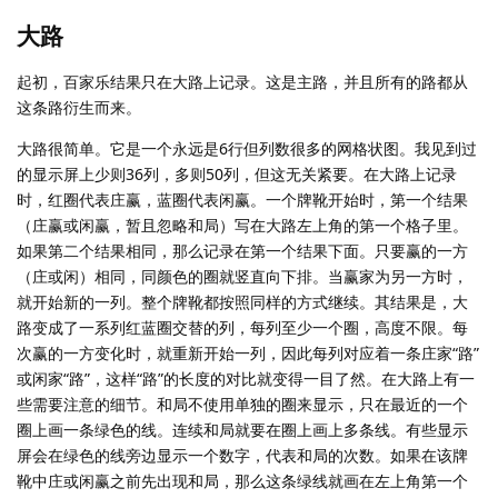
大路
起初，百家乐结果只在大路上记录。这是主路，并且所有的路都从
这条路衍生而来。
大路很简单。它是一个永远是6行但列数很多的网格状图。我见到过
的显示屏上少则36列，多则50列，但这无关紧要。在大路上记录
时，红圈代表庄赢，蓝圈代表闲赢。一个牌靴开始时，第一个结果
（庄赢或闲赢，暂且忽略和局）写在大路左上角的第一个格子里。
如果第二个结果相同，那么记录在第一个结果下面。只要赢的一方
（庄或闲）相同，同颜色的圈就竖直向下排。当赢家为另一方时，
就开始新的一列。整个牌靴都按照同样的方式继续。其结果是，大
路变成了一系列红蓝圈交替的列，每列至少一个圈，高度不限。每
次赢的一方变化时，就重新开始一列，因此每列对应着一条庄家“路”
或闲家“路”，这样“路”的长度的对比就变得一目了然。在大路上有一
些需要注意的细节。和局不使用单独的圈来显示，只在最近的一个
圈上画一条绿色的线。连续和局就要在圈上画上多条线。有些显示
屏会在绿色的线旁边显示一个数字，代表和局的次数。如果在该牌
靴中庄或闲赢之前先出现和局，那么这条绿线就画在左上角第一个