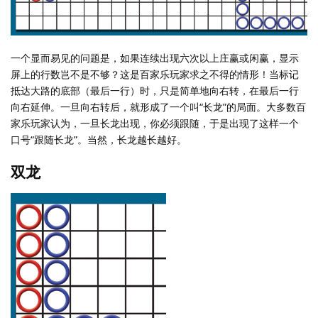
一个显而易见的问题是，如果连续出现六次以上庄赢或闲赢，显示
屏上的行数岂不是不够？这是百家乐玩家求之不得的情形！当标记
抵达大路的底部（最后一行）时，只是简单地向右转，在最后一行
向右延伸。一旦向右转后，就形成了一个叫“长龙”的局面。大多数百
家乐玩家认为，一旦长龙出现，你必须跟随，于是出现了这样一个
口号“跟随长龙”。当然，长龙越长越好。
双龙