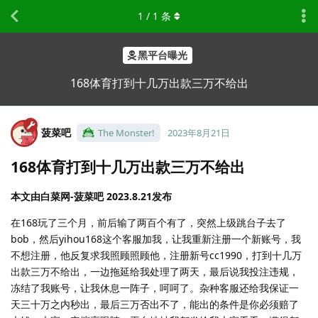
1
/
1
条
黑平台曝光
168体育打到十几万出款三万不给出
菠菜吧
The Monster!
2023年8月21日
168体育打到十几万出款三万不给出
本文由白菜网-菠菜吧 2023.8.21发布
在168玩了三个月，前后输了两百个有了，突然上级跳台子去了
bob，然后yihou168这个客服加我，让我重新注册一个新账号，我
不想注册，他反复求我照顾照顾他，注册新号cc1990，打到十几万
出款三万不给出，一边拖延给我处理了两天，最后说我投注违规，
冻结了我账号，让我休息一阵子，呵呵了。杂种客服还给我保证一
天三十万之内秒出，最后三万否出不了，能出的条件是你必须赔了