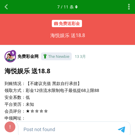
7
/
11
条
免费送彩金
海悦娱乐 送18.8
免费彩金网
The Newbie
13 3月
海悦娱乐 送18.8
到账情况：【不建议充值 黑款自行承担】
领取方式：彩金12倍流水限制电子最低提68上限88
安全系数：低
平台资历：未知
会员评分：★☆☆☆☆
申领网址：