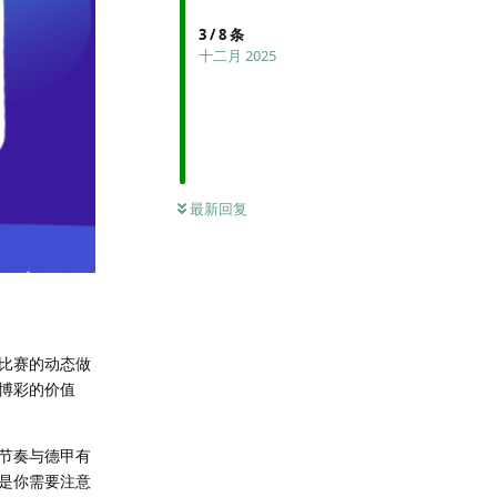
3
/
8
条
十二月 2025
最新回复
比赛的动态做
博彩的价值
节奏与德甲有
是你需要注意