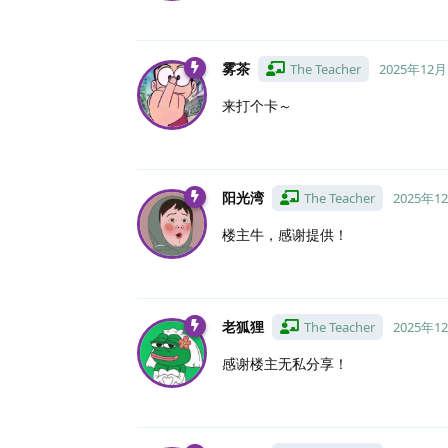
雾茶
The Teacher
2025年12
来打个卡～
阳光湾
The Teacher
2025年1
楼主牛，感谢提供！
老狐狸
The Teacher
2025年1
感谢楼主无私分享！