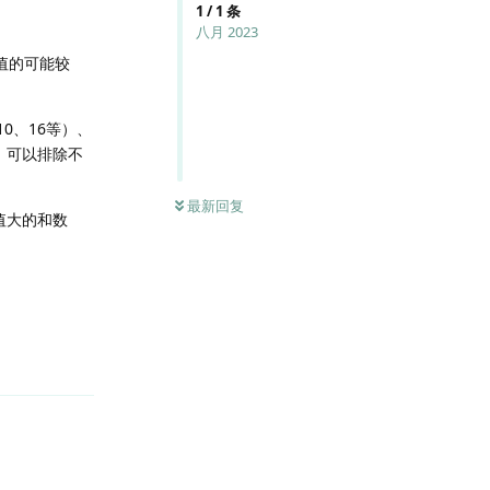
1
/
1
条
八月 2023
值的可能较
0、16等）、
，可以排除不
最新回复
值大的和数
回复