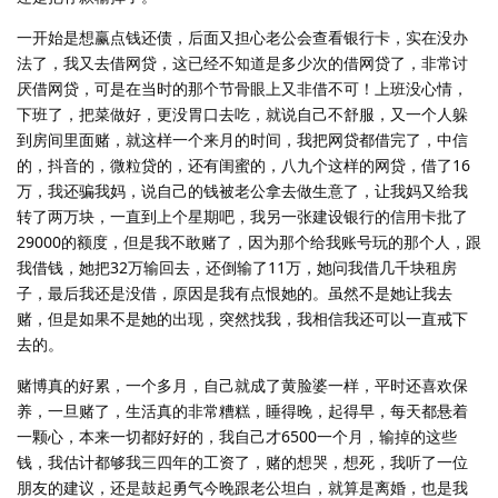
一开始是想赢点钱还债，后面又担心老公会查看银行卡，实在没办
法了，我又去借网贷，这已经不知道是多少次的借网贷了，非常讨
厌借网贷，可是在当时的那个节骨眼上又非借不可！上班没心情，
下班了，把菜做好，更没胃口去吃，就说自己不舒服，又一个人躲
到房间里面赌，就这样一个来月的时间，我把网贷都借完了，中信
的，抖音的，微粒贷的，还有闺蜜的，八九个这样的网贷，借了16
万，我还骗我妈，说自己的钱被老公拿去做生意了，让我妈又给我
转了两万块，一直到上个星期吧，我另一张建设银行的信用卡批了
29000的额度，但是我不敢赌了，因为那个给我账号玩的那个人，跟
我借钱，她把32万输回去，还倒输了11万，她问我借几千块租房
子，最后我还是没借，原因是我有点恨她的。虽然不是她让我去
赌，但是如果不是她的出现，突然找我，我相信我还可以一直戒下
去的。
赌博真的好累，一个多月，自己就成了黄脸婆一样，平时还喜欢保
养，一旦赌了，生活真的非常糟糕，睡得晚，起得早，每天都悬着
一颗心，本来一切都好好的，我自己才6500一个月，输掉的这些
钱，我估计都够我三四年的工资了，赌的想哭，想死，我听了一位
朋友的建议，还是鼓起勇气今晚跟老公坦白，就算是离婚，也是我