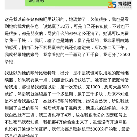
这是我以前在赌狗贴吧里认识的，她离婚了，欠债很多，我也是看
到她给我发的信息，说她赢了32万，可是自己还有负债，不过也不
是很多，都是朋友的，网贷什么的都被老公还清了。她说可以免费
给我一千块，让我玩，输了也是她的，赢了是我的，我非常明白她
的感受，怕自己好不容易赢来的钱还会输进去，所以第二天下午，
我就登录她的账号，我拿着她的一千赢到了五千多，我还分了2500
给她。
我还以为她的账号比较特殊，出分，是不是我也可以用她的账号继
续赌，如果我要赢一点，我能更快的把钱还了。她答应了把账号借
给我用，那也是我戒赌以后，第一次充钱，充1000，想每天赢500
就好，然后我就连续赢了一个多星期，赢了三千多块，后来不知道
是不是看我赢钱了，她就不把账号给我玩，她说自己玩，所以我就
用回了自己的账号，然后就开始了赢两天，断崖式的连续输。本来
我自己就有工资，我工资也存了4万，放在我跟老公的固定账号上，
不过密码我都知道，我把那4万偷偷拿出来了，虽然没有开通网银，
也没有开通短信验证码，我每次都是取款机里5000这样的取，最后
还是把存款输掉了。