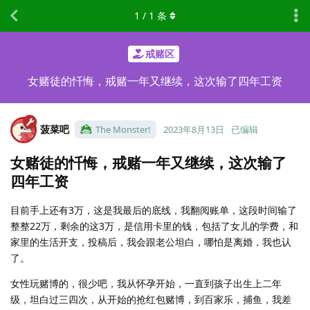
1
/
1
条
戒赌区
女赌徒的忏悔，戒赌一年又继续，这次输了四年工资
菠菜吧
The Monster!
2023年8月13日
已编辑
女赌徒的忏悔，戒赌一年又继续，这次输了
四年工资
目前手上还有3万，这是我最后的底线，我翻阅账单，这段时间输了
整整22万，剩余的这3万，是信用卡里的钱，包括了女儿的学费，和
家里的生活开支，投稿后，我会跟老公坦白，哪怕是离婚，我也认
了。
女性玩赌博的，很少吧，我从怀孕开始，一直到孩子出生上二年
级，坦白过三四次，从开始的抢红包赌博，到百家乐，捕鱼，我差