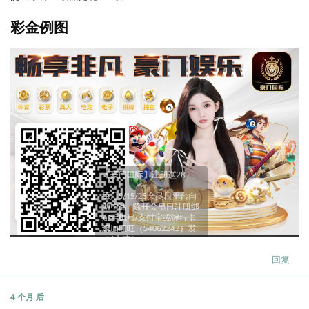
彩金例图
回复
4 个月
后