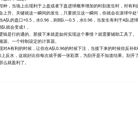
程种，当场上出现利于上盘或者下盘进球概率增加的时刻发生时，对有利
会上升。关键就这一瞬间的发生，只要抓注这一瞬间，你就会在滚球中处
A队的盘口+0.5，水0.96，则B队—0.5，水0.96，当发生有利于A队进球
B队就会变成1，
逻辑是行的通的。那接下来就是如何实现这个事情？就需要辅助工具了。
频源。一个特制设定的计算器。
对A有利的时候，让你在A队0.96的时候下注，当接下来的时候你反补B
6，加上反水，这就好比你每次就手握一张彩票，为刮开是不知道结果。刮开
那么就盈利了。