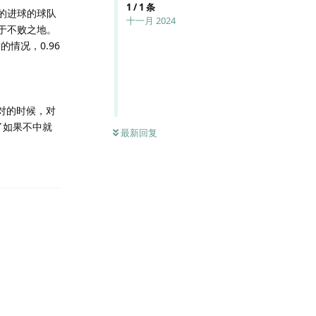
1
/
1
条
的进球的球队
十一月 2024
于不败之地。
的情况，0.96
对的时候，对
了如果不中就
最新回复
回复